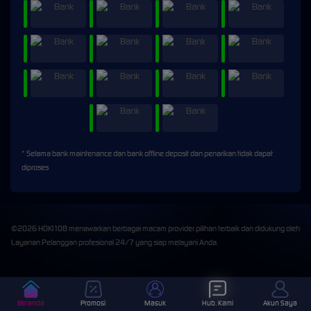
* Selama bank maintenance dan bank offline deposit dan penarikan tidak dapat
diproses
©2026 HOKI108 menawarkan berbagai macam provider pilihan terbaik dan didukung oleh
Layanan Pelanggan profesional 24/7 yang siap melayani Anda.
Beranda
Promosi
Masuk
Hub. Kami
Akun Saya