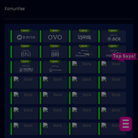
Komunitas
Tap Saya!